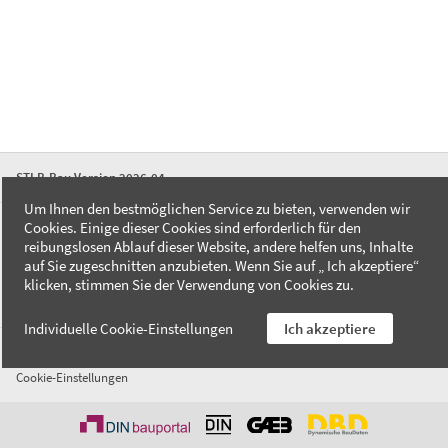
STLB-Bau Version 2026-04
Um Ihnen den bestmöglichen Service zu bieten, verwenden wir
Cookies. Einige dieser Cookies sind erforderlich für den
FAQ
reibungslosen Ablauf dieser Website, andere helfen uns, Inhalte
Kontakt
auf Sie zugeschnitten anzubieten. Wenn Sie auf „ Ich akzeptiere“
Datenschutzerklärung
klicken, stimmen Sie der Verwendung von Cookies zu.
Impressum
Individuelle Cookie-Einstellungen
Ich akzeptiere
AGB
Cookie-Einstellungen