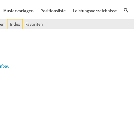
Mustervorlagen
Positionsliste
Leistungsverzeichnisse
gen
Index
Favoriten
efbau