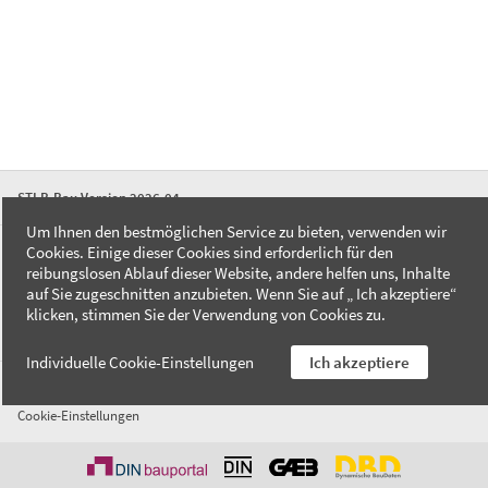
STLB-Bau Version 2026-04
Um Ihnen den bestmöglichen Service zu bieten, verwenden wir
Cookies. Einige dieser Cookies sind erforderlich für den
FAQ
reibungslosen Ablauf dieser Website, andere helfen uns, Inhalte
Kontakt
auf Sie zugeschnitten anzubieten. Wenn Sie auf „ Ich akzeptiere“
Datenschutzerklärung
klicken, stimmen Sie der Verwendung von Cookies zu.
Impressum
Individuelle Cookie-Einstellungen
Ich akzeptiere
AGB
Cookie-Einstellungen