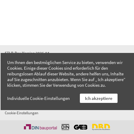
STLB-Bau Version 2026-04
Um Ihnen den bestmöglichen Service zu bieten, verwenden wir
Cookies. Einige dieser Cookies sind erforderlich für den
FAQ
reibungslosen Ablauf dieser Website, andere helfen uns, Inhalte
Kontakt
auf Sie zugeschnitten anzubieten. Wenn Sie auf „ Ich akzeptiere“
Datenschutzerklärung
klicken, stimmen Sie der Verwendung von Cookies zu.
Impressum
Individuelle Cookie-Einstellungen
Ich akzeptiere
AGB
Cookie-Einstellungen