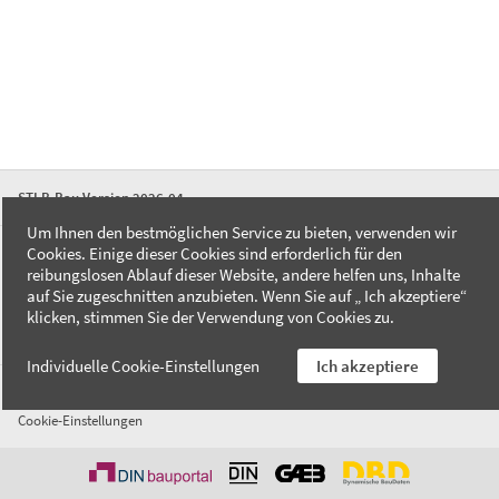
STLB-Bau Version 2026-04
Um Ihnen den bestmöglichen Service zu bieten, verwenden wir
Cookies. Einige dieser Cookies sind erforderlich für den
FAQ
reibungslosen Ablauf dieser Website, andere helfen uns, Inhalte
Kontakt
auf Sie zugeschnitten anzubieten. Wenn Sie auf „ Ich akzeptiere“
Datenschutzerklärung
klicken, stimmen Sie der Verwendung von Cookies zu.
Impressum
Individuelle Cookie-Einstellungen
Ich akzeptiere
AGB
Cookie-Einstellungen