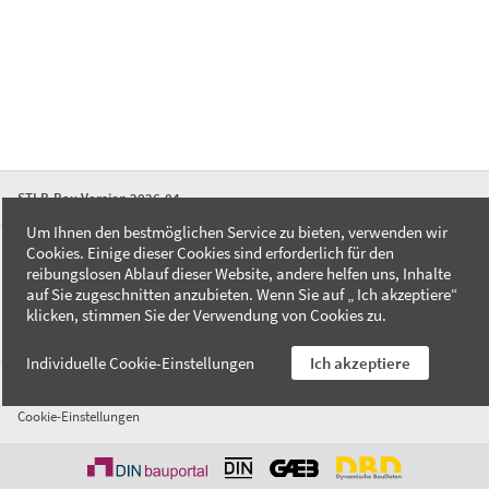
STLB-Bau Version 2026-04
Um Ihnen den bestmöglichen Service zu bieten, verwenden wir
Cookies. Einige dieser Cookies sind erforderlich für den
FAQ
reibungslosen Ablauf dieser Website, andere helfen uns, Inhalte
Kontakt
auf Sie zugeschnitten anzubieten. Wenn Sie auf „ Ich akzeptiere“
Datenschutzerklärung
klicken, stimmen Sie der Verwendung von Cookies zu.
Impressum
Individuelle Cookie-Einstellungen
Ich akzeptiere
AGB
Cookie-Einstellungen