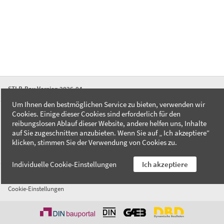
STLB-Bau Version 2026-04
Um Ihnen den bestmöglichen Service zu bieten, verwenden wir
Cookies. Einige dieser Cookies sind erforderlich für den
FAQ
reibungslosen Ablauf dieser Website, andere helfen uns, Inhalte
Kontakt
auf Sie zugeschnitten anzubieten. Wenn Sie auf „ Ich akzeptiere“
Datenschutzerklärung
klicken, stimmen Sie der Verwendung von Cookies zu.
Impressum
Individuelle Cookie-Einstellungen
Ich akzeptiere
AGB
Cookie-Einstellungen