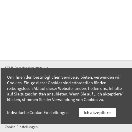
STLB-Bau Version 2026-04
Um Ihnen den bestmöglichen Service zu bieten, verwenden wir
Cookies. Einige dieser Cookies sind erforderlich für den
FAQ
reibungslosen Ablauf dieser Website, andere helfen uns, Inhalte
Kontakt
auf Sie zugeschnitten anzubieten. Wenn Sie auf „ Ich akzeptiere“
Datenschutzerklärung
klicken, stimmen Sie der Verwendung von Cookies zu.
Impressum
Individuelle Cookie-Einstellungen
Ich akzeptiere
AGB
Cookie-Einstellungen