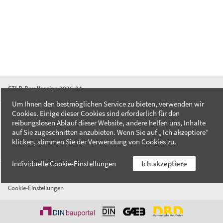
STLB-Bau Version 2026-04
Um Ihnen den bestmöglichen Service zu bieten, verwenden wir
Cookies. Einige dieser Cookies sind erforderlich für den
FAQ
reibungslosen Ablauf dieser Website, andere helfen uns, Inhalte
Kontakt
auf Sie zugeschnitten anzubieten. Wenn Sie auf „ Ich akzeptiere“
Datenschutzerklärung
klicken, stimmen Sie der Verwendung von Cookies zu.
Impressum
Individuelle Cookie-Einstellungen
Ich akzeptiere
AGB
Cookie-Einstellungen