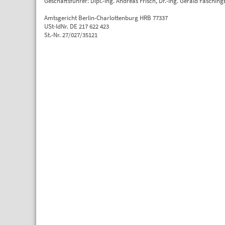
Geschäftsführer: Dipl.-Ing. Andreas Frisch, Dr.-Ing. Gerald Faschin
Amtsgericht Berlin-Charlottenburg
HRB 77337
USt-IdNr. DE 217 622 423
St.-Nr. 27/027/35121