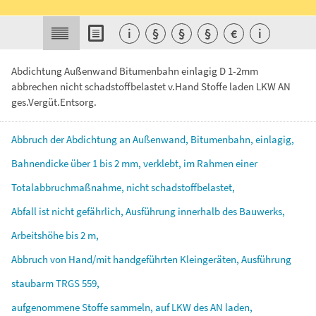
i
§
§
§
€
i
Abdichtung Außenwand Bitumenbahn einlagig D 1-2mm
abbrechen nicht schadstoffbelastet v.Hand Stoffe laden LKW AN
ges.Vergüt.Entsorg.
Abbruch
der
Abdichtung
an
Außenwand,
Bitumenbahn,
einlagig,
Bahnendicke
über
1
bis
2
mm,
verklebt,
im
Rahmen
einer
Totalabbruchmaßnahme,
nicht
schadstoffbelastet,
Abfall
ist
nicht
gefährlich,
Ausführung
innerhalb
des
Bauwerks,
Arbeitshöhe
bis
2
m,
Abbruch
von
Hand/mit
handgeführten
Kleingeräten,
Ausführung
staubarm
TRGS
559,
aufgenommene
Stoffe
sammeln,
auf
LKW
des
AN
laden,