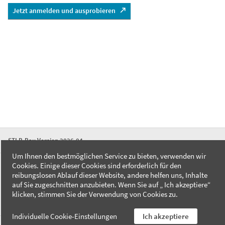
Jetzt anmelden und ausprobieren
STLB-Bau Version 2026-04
Um Ihnen den bestmöglichen Service zu bieten, verwenden wir
Cookies. Einige dieser Cookies sind erforderlich für den
FAQ
reibungslosen Ablauf dieser Website, andere helfen uns, Inhalte
Kontakt
auf Sie zugeschnitten anzubieten. Wenn Sie auf „ Ich akzeptiere“
Datenschutzerklärung
klicken, stimmen Sie der Verwendung von Cookies zu.
Impressum
Individuelle Cookie-Einstellungen
Ich akzeptiere