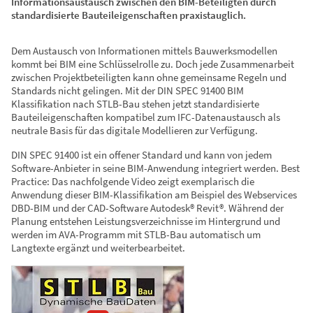
Informationsaustausch zwischen den BIM-Beteiligten durch
standardisierte Bauteileigenschaften praxistauglich.
Dem Austausch von Informationen mittels Bauwerksmodellen
kommt bei BIM eine Schlüsselrolle zu. Doch jede Zusammenarbeit
zwischen Projektbeteiligten kann ohne gemeinsame Regeln und
Standards nicht gelingen. Mit der DIN SPEC 91400 BIM
Klassifikation nach STLB-Bau stehen jetzt standardisierte
Bauteileigenschaften kompatibel zum IFC-Datenaustausch als
neutrale Basis für das digitale Modellieren zur Verfügung.
DIN SPEC 91400 ist ein offener Standard und kann von jedem
Software-Anbieter in seine BIM-Anwendung integriert werden. Best
Practice: Das nachfolgende Video zeigt exemplarisch die
Anwendung dieser BIM-Klassifikation am Beispiel des Webservices
DBD-BIM und der CAD-Software Autodesk® Revit®. Während der
Planung entstehen Leistungsverzeichnisse im Hintergrund und
werden im AVA-Programm mit STLB-Bau automatisch um
Langtexte ergänzt und weiterbearbeitet.