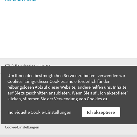
STLB-Bau Version 2026-04
Um Ihnen den bestmöglichen Service zu bieten, verwenden wir
Cookies. Einige dieser Cookies sind erforderlich für den
FAQ
reibungslosen Ablauf dieser Website, andere helfen uns, Inhalte
Kontakt
auf Sie zugeschnitten anzubieten. Wenn Sie auf „ Ich akzeptiere“
Datenschutzerklärung
klicken, stimmen Sie der Verwendung von Cookies zu.
Impressum
Individuelle Cookie-Einstellungen
Ich akzeptiere
AGB
Cookie-Einstellungen