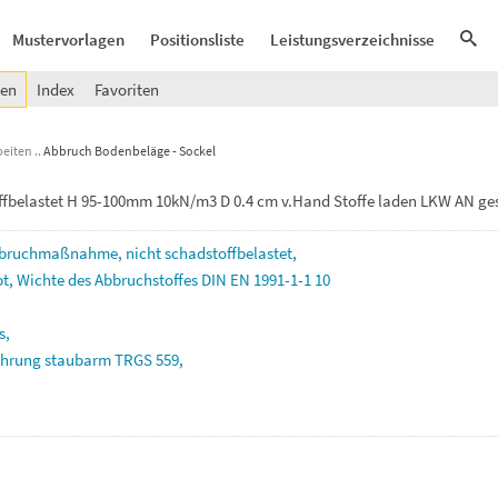
Mustervorlagen
Positionsliste
Leistungsverzeichnisse
gen
Index
Favoriten
eiten
Abbruch Bodenbeläge - Sockel
ffbelastet H 95-100mm 10kN/m3 D 0.4 cm v.Hand Stoffe laden LKW AN ges
bbruchmaßnahme,
nicht
schadstoffbelastet,
bt,
Wichte
des
Abbruchstoffes
DIN
EN
1991-1-1
10
s,
ührung
staubarm
TRGS
559,