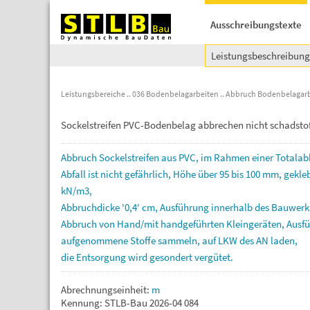
Ausschreibungstexte
Leistungsbeschreibun
Leistungsbereiche
036 Bodenbelagarbeiten
Abbruch Bodenbelagarb
Sockelstreifen PVC-Bodenbelag abbrechen nicht schadsto
Abbruch
Sockelstreifen
aus
PVC,
im
Rahmen
einer
Totala
Abfall
ist
nicht
gefährlich,
Höhe
über
95
bis
100
mm,
gekle
kN/m3,
Abbruchdicke
'0,4'
cm,
Ausführung
innerhalb
des
Bauwerk
Abbruch
von
Hand/mit
handgeführten
Kleingeräten,
Ausf
aufgenommene
Stoffe
sammeln,
auf
LKW
des
AN
laden,
die
Entsorgung
wird
gesondert
vergütet.
Abrechnungseinheit:
m
Kennung: STLB-Bau 2026-04 084