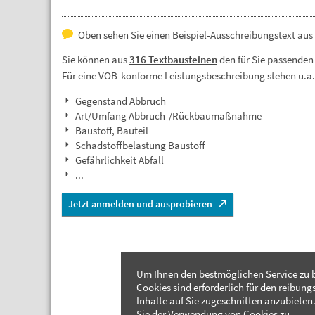
Oben sehen Sie einen Beispiel-Ausschreibungstext aus
Sie können aus
316 Textbausteinen
den für Sie passenden
Für eine VOB-konforme Leistungsbeschreibung stehen u.a
Gegenstand Abbruch
Art/Umfang Abbruch-/Rückbaumaßnahme
Baustoff, Bauteil
Schadstoffbelastung Baustoff
Gefährlichkeit Abfall
...
Jetzt anmelden und ausprobieren
Um Ihnen den bestmöglichen Service zu b
Cookies sind erforderlich für den reibung
Inhalte auf Sie zugeschnitten anzubieten.
Sie der Verwendung von Cookies zu.