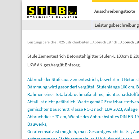
Ausschreibungstexte
Leistungsbeschreibun
Leistungsbereiche
025 Estricharbeiten
Abbruch Estrich
Abbruch Est
Stufe Zementestrich Betonstahlgitter Stufen-L 100cm B 28
LKW AN ges.Vergüt.Entsorg.
Abbruch
der
Stufe
aus
Zementestrich,
bewehrt
mit
Betonst
Dämmung
wird
gesondert
vergütet,
Stufenlänge
100
cm,
B
Rahmen
einer
Totalabbruchmaßnahme,
nicht
schadstoffb
Abfall
ist
nicht
gefährlich,
Werte
gemäß
Ersatzbaustoffve
gemischter
Bauschutt
Klasse
RC-1
nach
EBV
2023,
Anlage
Abbruchdicke
'3'
cm,
Wichte
des
Abbruchstoffes
DIN
EN
19
Bauwerks,
Geräteeinsatz
ist
möglich,
max.
Gesamtgewicht
bis
5
t,
Au
aufgenommene
Stoffe
sammeln,
auf
LKW
des
AN
laden,