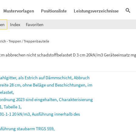
Mustervorlagen
Positionsliste
Leistungsverzeichnisse
gen
Index
Favoriten
rich - Treppen / Treppenbauteile
cm abbrechen nicht schadstoffbelastet D 3 cm 20kN/m3 Geräteeinsatz mgl
ahlgitter,
als
Estrich
auf
Dämmschicht,
Abbruch
reite
28
cm,
ohne
Beläge
und
Beschichtungen,
im
elastet,
rordnung
2023
sind
eingehalten,
Charakterisierung
1,
Tabelle
1,
91-1-1
20
kN/m3,
Ausführung
innerhalb
des
sführung
staubarm
TRGS
559,