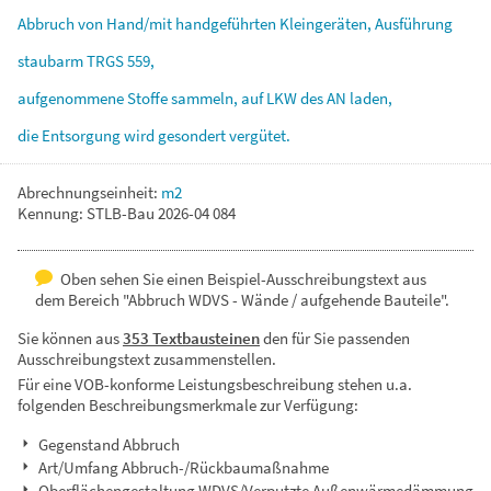
Abbruch
von
Hand/mit
handgeführten
Kleingeräten,
Ausführung
staubarm
TRGS
559,
aufgenommene
Stoffe
sammeln,
auf
LKW
des
AN
laden,
die
Entsorgung
wird
gesondert
vergütet.
Abrechnungseinheit:
m2
Kennung: STLB-Bau 2026-04 084
Oben sehen Sie einen Beispiel-Ausschreibungstext aus
dem Bereich "Abbruch WDVS - Wände / aufgehende Bauteile".
Sie können aus
353 Textbausteinen
den für Sie passenden
Ausschreibungstext zusammenstellen.
Für eine VOB-konforme Leistungsbeschreibung stehen u.a.
folgenden Beschreibungsmerkmale zur Verfügung:
Gegenstand Abbruch
Art/Umfang Abbruch-/Rückbaumaßnahme
Oberflächengestaltung WDVS/Verputzte Außenwärmedämmung