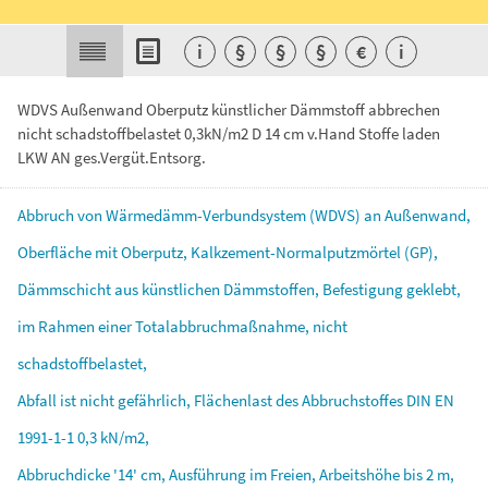
i
§
§
§
€
i
WDVS Außenwand Oberputz künstlicher Dämmstoff abbrechen
nicht schadstoffbelastet 0,3kN/m2 D 14 cm v.Hand Stoffe laden
LKW AN ges.Vergüt.Entsorg.
Abbruch
von
Wärmedämm-Verbundsystem
(WDVS)
an
Außenwand,
Oberfläche
mit
Oberputz,
Kalkzement-Normalputzmörtel
(GP),
Dämmschicht
aus
künstlichen
Dämmstoffen,
Befestigung
geklebt,
im
Rahmen
einer
Totalabbruchmaßnahme,
nicht
schadstoffbelastet,
Abfall
ist
nicht
gefährlich,
Flächenlast
des
Abbruchstoffes
DIN
EN
1991-1-1
0,3
kN/m2,
Abbruchdicke
'14'
cm,
Ausführung
im
Freien,
Arbeitshöhe
bis
2
m,