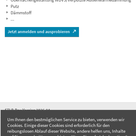
Putz
Dämmstoff
...
Jetzt anmelden und ausprobieren
STLB-Bau Version 2026-04
Um Ihnen den bestmöglichen Service zu bieten, verwenden wir
Cookies. Einige dieser Cookies sind erforderlich für den
FAQ
reibungslosen Ablauf dieser Website, andere helfen uns, Inhalte
Kontakt