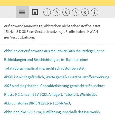
i
§
§
§
€
i
Außenwand Mauerziegel abbrechen nicht schadstoffbelastet
15kN/m3 D 36.5 cm Geräteeinsatz mgl. Stoffe laden LKW AN
ges.Vergüt.Entsorg.
Abbruch
der
Außenwand
aus
Mauerwerk
aus
Mauerziegel,
ohne
Bekleidungen
und
Beschichtungen,
im
Rahmen
einer
Totalabbruchmaßnahme,
nicht
schadstoffbelastet,
Abfall
ist
nicht
gefährlich,
Werte
gemäß
Ersatzbaustoffverordnung
2023
sind
eingehalten,
Charakterisierung
gemischter
Bauschutt
Klasse
RC-1
nach
EBV
2023,
Anlage
1,
Tabelle
1,
Wichte
des
Abbruchstoffes
DIN
EN
1991-1-1
15
kN/m3,
Abbruchdicke
'36,5'
cm,
Ausführung
innerhalb
des
Bauwerks,