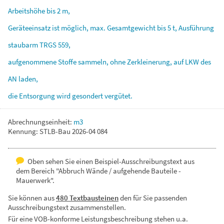
Arbeitshöhe
bis
2
m,
Geräteeinsatz
ist
möglich,
max.
Gesamtgewicht
bis
5
t,
Ausführung
staubarm
TRGS
559,
aufgenommene
Stoffe
sammeln,
ohne
Zerkleinerung,
auf
LKW
des
AN
laden,
die
Entsorgung
wird
gesondert
vergütet.
Abrechnungseinheit:
m3
Kennung: STLB-Bau 2026-04 084
Oben sehen Sie einen Beispiel-Ausschreibungstext aus
dem Bereich "Abbruch Wände / aufgehende Bauteile -
Mauerwerk".
Sie können aus
480 Textbausteinen
den für Sie passenden
Ausschreibungstext zusammenstellen.
Für eine VOB-konforme Leistungsbeschreibung stehen u.a.