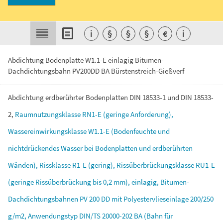
i
§
§
§
€
i
Abdichtung Bodenplatte W1.1-E einlagig Bitumen-
Dachdichtungsbahn PV200DD BA Bürstenstreich-Gießverf
Abdichtung
erdberührter
Bodenplatten
DIN
18533-1
und
DIN
18533-
2,
Raumnutzungsklasse
RN1-E
(geringe
Anforderung),
Wassereinwirkungsklasse
W1.1-E
(Bodenfeuchte
und
nichtdrückendes
Wasser
bei
Bodenplatten
und
erdberührten
Wänden),
Rissklasse
R1-E
(gering),
Rissüberbrückungsklasse
RÜ1-E
(geringe
Rissüberbrückung
bis
0,2
mm),
einlagig,
Bitumen-
Dachdichtungsbahnen
PV
200
DD
mit
Polyestervlieseinlage
200/250
g/m2,
Anwendungstyp
DIN/TS
20000-202
BA
(Bahn
für