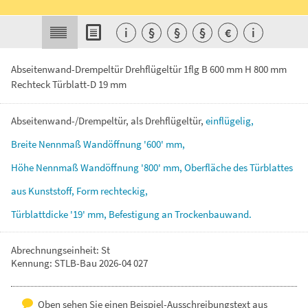
i
§
§
§
€
i
Abseitenwand-Drempeltür Drehflügeltür 1flg B 600 mm H 800 mm
Rechteck Türblatt-D 19 mm
Abseitenwand-/Drempeltür,
als
Drehflügeltür,
einflügelig,
Breite
Nennmaß
Wandöffnung
'600'
mm,
Höhe
Nennmaß
Wandöffnung
'800'
mm,
Oberfläche
des
Türblattes
aus
Kunststoff,
Form
rechteckig,
Türblattdicke
'19'
mm,
Befestigung
an
Trockenbauwand.
Abrechnungseinheit: St
Kennung: STLB-Bau 2026-04 027
Oben sehen Sie einen Beispiel-Ausschreibungstext aus