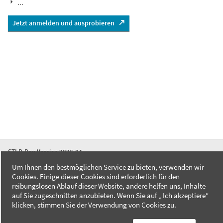
...
Jetzt anmelden und ausprobieren
STLB-Bau Version 2026-04
Um Ihnen den bestmöglichen Service zu bieten, verwenden wir
Cookies. Einige dieser Cookies sind erforderlich für den
FAQ
reibungslosen Ablauf dieser Website, andere helfen uns, Inhalte
Kontakt
auf Sie zugeschnitten anzubieten. Wenn Sie auf „ Ich akzeptiere“
Datenschutzerklärung
klicken, stimmen Sie der Verwendung von Cookies zu.
Impressum