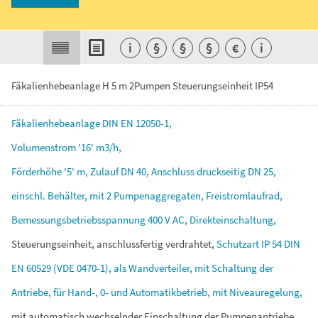
i
§
§
§
€
i
Fäkalienhebeanlage H 5 m 2Pumpen Steuerungseinheit IP54
Fäkalienhebeanlage
DIN
EN
12050-1,
Volumenstrom
'16'
m3/h,
Förderhöhe
'5'
m,
Zulauf
DN
40,
Anschluss
druckseitig
DN
25,
einschl.
Behälter,
mit
2
Pumpenaggregaten,
Freistromlaufrad,
Bemessungsbetriebsspannung
400
V
AC,
Direkteinschaltung,
Steuerungseinheit,
anschlussfertig
verdrahtet,
Schutzart
IP
54
DIN
EN
60529
(VDE
0470-1),
als
Wandverteiler,
mit
Schaltung
der
Antriebe,
für
Hand-,
0-
und
Automatikbetrieb,
mit
Niveauregelung,
mit
automatisch
wechselnder
Einschaltung
der
Pumpenantriebe