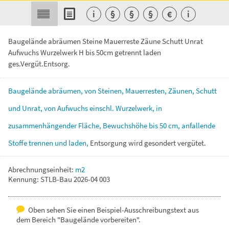
i
§
§
§
€
i
Baugelände abräumen Steine Mauerreste Zäune Schutt Unrat
Aufwuchs Wurzelwerk H bis 50cm getrennt laden
ges.Vergüt.Entsorg.
Baugelände
abräumen,
von
Steinen,
Mauerresten,
Zäunen,
Schutt
und
Unrat,
von
Aufwuchs
einschl.
Wurzelwerk,
in
zusammenhängender
Fläche,
Bewuchshöhe
bis
50
cm,
anfallende
Stoffe
trennen
und
laden,
Entsorgung
wird
gesondert
vergütet.
Abrechnungseinheit:
m2
Kennung: STLB-Bau 2026-04 003
Oben sehen Sie einen Beispiel-Ausschreibungstext aus
dem Bereich "Baugelände vorbereiten".