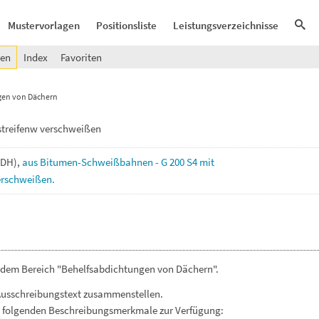
Mustervorlagen
Positionsliste
Leistungsverzeichnisse
gen
Index
Favoriten
gen von Dächern
treifenw verschweißen
VDH),
aus
Bitumen-Schweißbahnen
-
G
200
S4
mit
erschweißen.
 dem Bereich "Behelfsabdichtungen von Dächern".
Ausschreibungstext zusammenstellen.
. folgenden Beschreibungsmerkmale zur Verfügung: