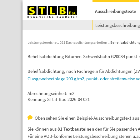
Ausschreibungstexte
Leistungsbeschreibun
Leistungsbereiche
021 Dachabdichtungsarbeiten
Behelfsabdichtun
Behelfsabdichtung Bitumen-Schweißbahn G200S4 punkt-s
Behelfsabdichtung,
nach
Fachregeln
für
Abdichtungen
(Z
Glasgewebeeinlage
200
g/m2,
punkt-
oder
streifenweise
v
Abrechnungseinheit: m2
Kennung: STLB-Bau 2026-04 021
Oben sehen Sie einen Beispiel-Ausschreibungstext aus
Sie können aus
81 Textbausteinen
den für Sie passenden 
Für eine VOB-konforme Leistungsbeschreibung stehen u.a