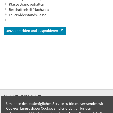
Klasse Brandverhalten
Beschaffenheit/Nachweis
Feuerwiderstandsklasse
...
Jetzt anmelden und ausprobieren
STLB-Bau Version 2026-04
Um Ihnen den bestmöglichen Service zu bieten, verwenden wir
Cookies. Einige dieser Cookies sind erforderlich für den
FAQ