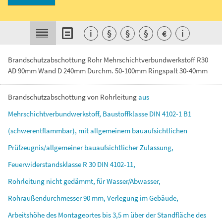
i
§
§
§
€
i
Brandschutzabschottung Rohr Mehrschichtverbundwerkstoff R30
AD 90mm Wand D 240mm Durchm. 50-100mm Ringspalt 30-40mm
Brandschutzabschottung
von
Rohrleitung
aus
Mehrschichtverbundwerkstoff,
Baustoffklasse
DIN
4102-1
B1
(schwerentflammbar),
mit
allgemeinem
bauaufsichtlichen
Prüfzeugnis/allgemeiner
bauaufsichtlicher
Zulassung,
Feuerwiderstandsklasse
R
30
DIN
4102-11,
Rohrleitung
nicht
gedämmt,
für
Wasser/Abwasser,
Rohraußendurchmesser
90
mm,
Verlegung
im
Gebäude,
Arbeitshöhe
des
Montageortes
bis
3,5
m
über
der
Standfläche
des