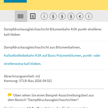
i
§
§
§
€
i
Dampfdruckausgleichsschicht Bitumenbahn KSK punkt-streifenw
kalt kleben
Dampfdruckausgleichsschicht
aus
Bitumenbahnen,
Kaltselbstklebebahn
KSK
auf
Basis
Polymerbitumen,
punkt-
oder
streifenweise
kalt
kleben.
Abrechnungseinheit: m2
Kennung: STLB-Bau 2026-04 021
Oben sehen Sie einen Beispiel-Ausschreibungstext aus
dem Bereich "Dampfdruckausgleichsschichten".