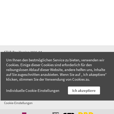
STLB-Bau Version 2026-04
Um Ihnen den bestmöglichen Service zu bieten, verwenden wir
Cookies. Einige dieser Cookies sind erforderlich für den
FAQ
reibungslosen Ablauf dieser Website, andere helfen uns, Inhalte
Kontakt
auf Sie zugeschnitten anzubieten. Wenn Sie auf „ Ich akzeptiere“
Datenschutzerklärung
klicken, stimmen Sie der Verwendung von Cookies zu.
Impressum
Individuelle Cookie-Einstellungen
Ich akzeptiere
AGB
Cookie-Einstellungen