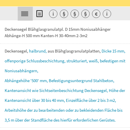
i
§
§
§
€
i
Deckensegel Blähglasgranulatpl. D 15mm Noniusabhänger
Abhänge-H 500 mm Kanten-H 30-40mm 2-3m2
Deckensegel,
halbrund,
aus
Blähglasgranulatplatten,
Dicke
15
mm,
offenporige
Schlussbeschichtung,
strukturiert,
weiß,
befestigen
mit
Noniusabhängern,
Abhängehöhe
'500'
mm,
Befestigungsuntergrund
Stahlbeton,
Kantenansicht
wie
Sichtseitenbeschichtung
Deckensegel,
Höhe
der
Kantenansicht
über
30
bis
40
mm,
Einzelfläche
über
2
bis
3
m2,
Arbeitshöhe
der
zu
bearbeitenden
oder
zu
bekleidenden
Fläche
bis
3,5
m
über
der
Standfläche
des
hierfür
erforderlichen
Gerüstes.