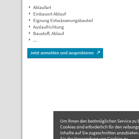
Ablaufart
Einbauort Ablauf
Eignung Entwässerungsbauteil
Auslaufrichtung
Baustoff, Ablauf
...
Jetzt anmelden und ausprobieren
Um Ihnen den bestmöglichen Service zu b
Cookies sind erforderlich für den reibung
Inhalte auf Sie zugeschnitten anzubieten.
Sie der Verwendung von Cookies zu.