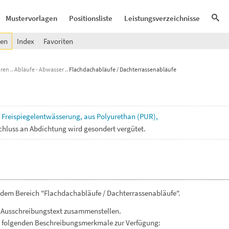
Mustervorlagen
Positionsliste
Leistungsverzeichnisse
gen
Index
Favoriten
uren
Abläufe - Abwasser
Flachdachabläufe / Dachterrassenabläufe
r
Freispiegelentwässerung,
aus
Polyurethan
(PUR),
chluss
an
Abdichtung
wird
gesondert
vergütet.
 dem Bereich "Flachdachabläufe / Dachterrassenabläufe".
 Ausschreibungstext zusammenstellen.
. folgenden Beschreibungsmerkmale zur Verfügung: