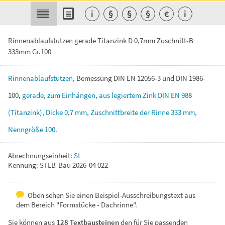
i
§
§
§
€
i
Rinnenablaufstutzen gerade Titanzink D 0,7mm Zuschnitt-B
333mm Gr.100
Rinnenablaufstutzen,
Bemessung
DIN
EN
12056-3
und
DIN
1986-
100,
gerade,
zum
Einhängen,
aus
legiertem
Zink
DIN
EN
988
(Titanzink),
Dicke
0,7
mm,
Zuschnittbreite
der
Rinne
333
mm,
Nenngröße
100.
Abrechnungseinheit:
St
Kennung: STLB-Bau 2026-04 022
Oben sehen Sie einen Beispiel-Ausschreibungstext aus
dem Bereich "Formstücke - Dachrinne".
Sie können aus
128 Textbausteinen
den für Sie passenden