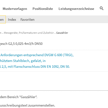
Mustervorlagen
Positionsliste
Leistungsverzeichnisse
gen
Index
Favoriten
en
Messgeräte, Prüfarmaturen und Zubehör
Gaszähler
sgesch G2,5 0,025-4m3/h DN50
,
Anforderungen
entsprechend
DVGW
G
600
(TRGI),
chütztem
Stahlblech,
gefalzt,
in
G
2,5,
mit
Flanschanschluss
DIN
EN
1092,
DN
50.
 dem Bereich "Gaszähler".
Ausschreibungstext zusammenstellen.