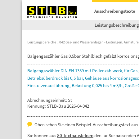
Ausschreibungstexte
Leistungsbeschreibun
Leistungsbereiche
042 Gas- und Wasseranlagen - Leitungen, Armatur
Balgengaszähler Gas 0,5bar Stahlblech gefalzt korrosion
Balgengaszähler
DIN
EN
1359
mit
Rollenzählwerk,
für
Gas
Betriebsüberdruck
bis
0,5
bar,
Gehäuse
aus
korrosionsges
Einstutzenausführung,
Belastung
0,025
bis
4
m3/h,
Größe
Abrechnungseinheit: St
Kennung: STLB-Bau 2026-04 042
Oben sehen Sie einen Beispiel-Ausschreibungstext aus
Sie können aus
80 Textbausteinen
den für Sie passenden 