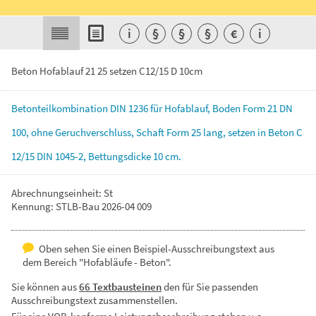
i
§
§
§
€
i
Beton Hofablauf 21 25 setzen C12/15 D 10cm
Betonteilkombination
DIN
1236
für
Hofablauf,
Boden
Form
21
DN
100,
ohne
Geruchverschluss,
Schaft
Form
25
lang,
setzen
in
Beton
C
12/15
DIN
1045-2,
Bettungsdicke
10
cm.
Abrechnungseinheit: St
Kennung: STLB-Bau 2026-04 009
Oben sehen Sie einen Beispiel-Ausschreibungstext aus
dem Bereich "Hofabläufe - Beton".
Sie können aus
66 Textbausteinen
den für Sie passenden
Ausschreibungstext zusammenstellen.