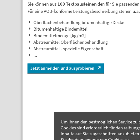
Sie können aus
100 Textbausteinen
den für Sie passenden
Für eine VOB-konforme Leistungsbeschreibung stehen u.a
Oberflächenbehandlung bitumenhaltige Decke
Bitumenhaltige Bindemittel
Bindemittelmenge [kg/m2]
Abstreumittel Oberflächenbehandlung
Abstreumittel - spezielle Eigenschaft
...
Jetzt anmelden und ausprobieren
Um Ihnen den bestmöglichen Service zu b
Cookies sind erforderlich für den reibung
Inhalte auf Sie zugeschnitten anzubieten.
Sie der Verwendung von Cookies zu.