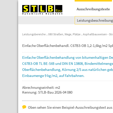
Ausschreibungstexte
Leistungsbeschreibun
Leistungsbereiche
080 Straßen, Wege, Plätze
Asphaltbauweisen - Str
Einfache Oberflächenbehandl. C67B3-OB 1,2-1,6kg/m2 Spl
Einfache
Oberflächenbehandlung
von
bitumenhaltigen
De
C67B3-OB
TL
BE-StB
und
DIN
EN
13808,
Bindemittelmeng
Oberflächenbehandlung,
Körnung
2/5
aus
natürlichen
geb
Einbaumenge
9
kg/m2,
auf
Fahrbahnen.
Abrechnungseinheit: m2
Kennung: STLB-Bau 2026-04 080
Oben sehen Sie einen Beispiel-Ausschreibungstext au