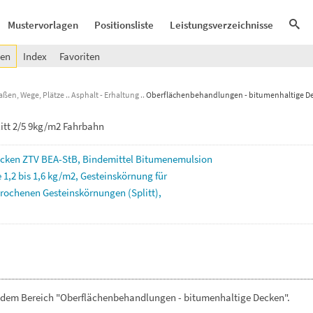
Mustervorlagen
Positionsliste
Leistungsverzeichnisse
gen
Index
Favoriten
aßen, Wege, Plätze
Asphalt - Erhaltung
Oberflächenbehandlungen - bitumenhaltige D
itt 2/5 9kg/m2 Fahrbahn
cken
ZTV
BEA-StB,
Bindemittel
Bitumenemulsion
e
1,2
bis
1,6
kg/m2,
Gesteinskörnung
für
rochenen
Gesteinskörnungen
(Splitt),
s dem Bereich "Oberflächenbehandlungen - bitumenhaltige Decken".