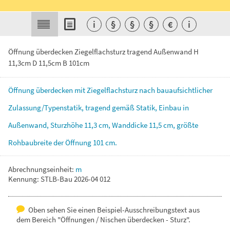
i
§
§
§
€
i
Öffnung überdecken Ziegelflachsturz tragend Außenwand H
11,3cm D 11,5cm B 101cm
Öffnung
überdecken
mit
Ziegelflachsturz
nach
bauaufsichtlicher
Zulassung/Typenstatik,
tragend
gemäß
Statik,
Einbau
in
Außenwand,
Sturzhöhe
11,3
cm,
Wanddicke
11,5
cm,
größte
Rohbaubreite
der
Öffnung
101
cm.
Abrechnungseinheit:
m
Kennung: STLB-Bau 2026-04 012
Oben sehen Sie einen Beispiel-Ausschreibungstext aus
dem Bereich "Öffnungen / Nischen überdecken - Sturz".