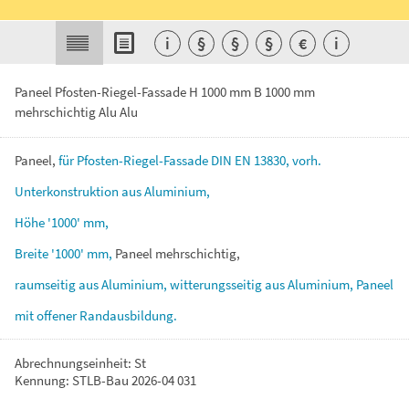
i
§
§
§
€
i
Paneel Pfosten-Riegel-Fassade H 1000 mm B 1000 mm
mehrschichtig Alu Alu
Paneel,
für
Pfosten-Riegel-Fassade
DIN
EN
13830,
vorh.
Unterkonstruktion
aus
Aluminium,
Höhe
'1000'
mm,
Breite
'1000'
mm,
Paneel
mehrschichtig,
raumseitig
aus
Aluminium,
witterungsseitig
aus
Aluminium,
Paneel
mit
offener
Randausbildung.
Abrechnungseinheit: St
Kennung: STLB-Bau 2026-04 031