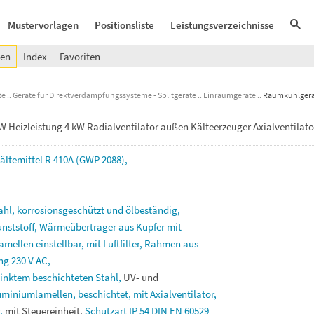
Mustervorlagen
Positionsliste
Leistungsverzeichnisse
gen
Index
Favoriten
te
Geräte für Direktverdampfungssysteme - Splitgeräte
Einraumgeräte
Raumkühlgerät
Heizleistung 4 kW Radialventilator außen Kälteerzeuger Axialventilato
ältemittel
R
410A
(GWP
2088),
ahl,
korrosionsgeschützt
und
ölbeständig,
nststoff,
Wärmeübertrager
aus
Kupfer
mit
amellen
einstellbar,
mit
Luftfilter,
Rahmen
aus
ung
230
V
AC,
zinktem
beschichteten
Stahl,
UV-
und
uminiumlamellen,
beschichtet,
mit
Axialventilator,
,
mit
Steuereinheit,
Schutzart
IP
54
DIN
EN
60529