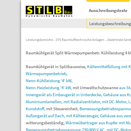
Ausschreibungstexte
Leistungsbeschreibun
Leistungsbereiche
075 Raumlufttechnische Anlagen
Dezentrale Gerä
Raumkühlgerät Split Wärmepumpenbetr. Kühlleistung 4 kW 
Raumkühlgerät
in
Splitbauweise,
Kältemittelfüllung
mit
K
Wärmepumpenbetrieb,
Nenn-Kühlleistung
'4'
kW,
Nenn-Heizleistung
'4'
kW,
mit
Umweltschutzwanne
aus
St
Innengerät
als
Einbaugerät
in
Unterdecke,
Gehäuse
aus
Ku
Aluminiumlamellen,
mit
Radialventilator,
mit
DC-Motor,
L
Kunststoff,
mit
Steuereinheit,
Bemessungsbetriebsspann
Außengerät
auf
Dach,
mit
Kälteerzeuger,
Gehäuse
aus
ver
witterungsbeständig,
Wärmeübertrager
aus
Kupfer
mit
Al
Bemessungsbetriebsspannung
230/400
V
AC,
mit
DC-Motor