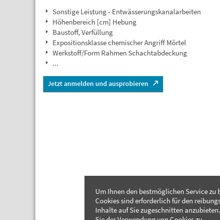
Sonstige Leistung - Entwässerungskanalarbeiten
Höhenbereich [cm] Hebung
Baustoff, Verfüllung
Expositionsklasse chemischer Angriff Mörtel
Werkstoff/Form Rahmen Schachtabdeckung
...
Jetzt anmelden und ausprobieren
Um Ihnen den bestmöglichen Service zu b
Cookies sind erforderlich für den reibung
Inhalte auf Sie zugeschnitten anzubieten.
Sie der Verwendung von Cookies zu.