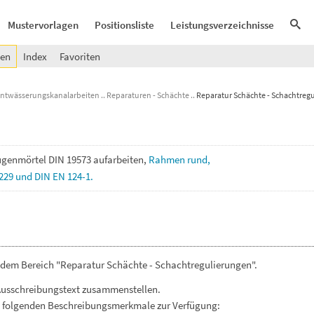
Mustervorlagen
Positionsliste
Leistungsverzeichnisse
gen
Index
Favoriten
Entwässerungskanalarbeiten
Reparaturen - Schächte
Reparatur Schächte - Schachtreg
genmörtel
DIN
19573
aufarbeiten,
Rahmen
rund,
229
und
DIN
EN
124-1.
 dem Bereich "Reparatur Schächte - Schachtregulierungen".
Ausschreibungstext zusammenstellen.
. folgenden Beschreibungsmerkmale zur Verfügung: