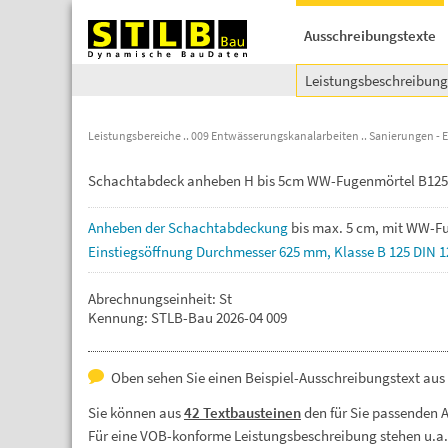
Ausschreibungstexte
Leistungsbeschreibun
Leistungsbereiche
009 Entwässerungskanalarbeiten
Sanierungen - 
Schachtabdeck anheben H bis 5cm WW-Fugenmörtel B125
Anheben
der
Schachtabdeckung
bis
max.
5
cm,
mit
WW-Fu
Einstiegsöffnung
Durchmesser
625
mm,
Klasse
B
125
DIN
1
Abrechnungseinheit: St
Kennung: STLB-Bau 2026-04 009
Oben sehen Sie einen Beispiel-Ausschreibungstext aus
Sie können aus
42 Textbausteinen
den für Sie passenden 
Für eine VOB-konforme Leistungsbeschreibung stehen u.a