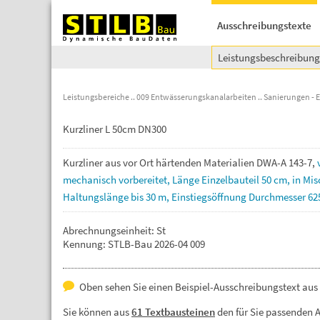
Ausschreibungstexte
Leistungsbeschreibun
Leistungsbereiche
009 Entwässerungskanalarbeiten
Sanierungen - 
Kurzliner L 50cm DN300
Kurzliner
aus
vor
Ort
härtenden
Materialien
DWA-A
143-7,
mechanisch
vorbereitet,
Länge
Einzelbauteil
50
cm,
in
Mis
Haltungslänge
bis
30
m,
Einstiegsöffnung
Durchmesser
62
Abrechnungseinheit: St
Kennung: STLB-Bau 2026-04 009
Oben sehen Sie einen Beispiel-Ausschreibungstext aus 
Sie können aus
61 Textbausteinen
den für Sie passenden 