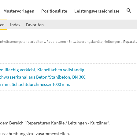
Mustervorlagen
Positionsliste
Leistungsverzeichnisse
gen
Index
Favoriten
Entwässerungskanalarbeiten
Reparaturen - Entwässerungskanäle, -leitungen
Reparatu
vollflächig
verklebt,
Klebeflächen
vollständig
chwasserkanal
aus
Beton/Stahlbeton,
DN
300,
5
mm,
Schachtdurchmesser
1000
mm.
dem Bereich "Reparaturen Kanäle / Leitungen - Kurzliner".
Ausschreibungstext zusammenstellen.