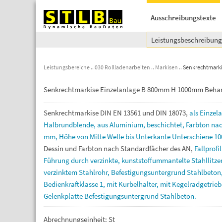
Ausschreibungstexte
Leistungsbeschreibun
Leistungsbereiche
030 Rollladenarbeiten
Markisen
Senkrechtmark
Senkrechtmarkise Einzelanlage B 800mm H 1000mm Behan
Senkrechtmarkise
DIN
EN
13561
und
DIN
18073,
als
Einzel
Halbrundblende,
aus
Aluminium,
beschichtet,
Farbton
na
mm,
Höhe
von
Mitte
Welle
bis
Unterkante
Unterschiene
10
Dessin
und
Farbton
nach
Standardfächer
des
AN,
Fallprofi
Führung
durch
verzinkte,
kunststoffummantelte
Stahllitz
verzinktem
Stahlrohr,
Befestigungsuntergrund
Stahlbeton
Bedienkraftklasse
1,
mit
Kurbelhalter,
mit
Kegelradgetrieb
Gelenkplatte
Befestigungsuntergrund
Stahlbeton.
Abrechnungseinheit: St