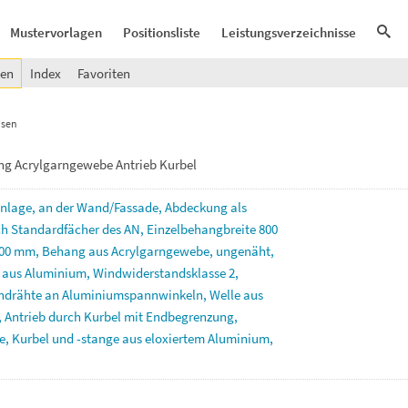
Mustervorlagen
Positionsliste
Leistungsverzeichnisse
gen
Index
Favoriten
isen
g Acrylgarngewebe Antrieb Kurbel
anlage,
an
der
Wand/Fassade,
Abdeckung
als
ch
Standardfächer
des
AN,
Einzelbehangbreite
800
00
mm,
Behang
aus
Acrylgarngewebe,
ungenäht,
l
aus
Aluminium,
Windwiderstandsklasse
2,
endrähte
an
Aluminiumspannwinkeln,
Welle
aus
,
Antrieb
durch
Kurbel
mit
Endbegrenzung,
e,
Kurbel
und
-stange
aus
eloxiertem
Aluminium,