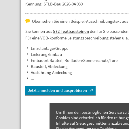
Kennung: STLB-Bau 2026-04 030
Oben sehen Sie einen Beispiel-Ausschreibungstext aus
Sie können aus
572 Textbausteinen
den für Sie passenden
Für eine VOB-konforme Leistungsbeschreibung stehen u.a
Einzelanlage/Gruppe
Lieferung/Einbau
Einbauort Bauteil, Rollladen/Sonnenschutz/Tore
Baustoff, Abdeckung
Ausführung Abdeckung
...
Jetzt anmelden und ausprobieren
Um Ihnen den bestmöglichen Service zu b
Cookies sind erforderlich für den reibung
Inhalte auf Sie zugeschnitten anzubieten.
Sie der Verwendung von Cookies zu.