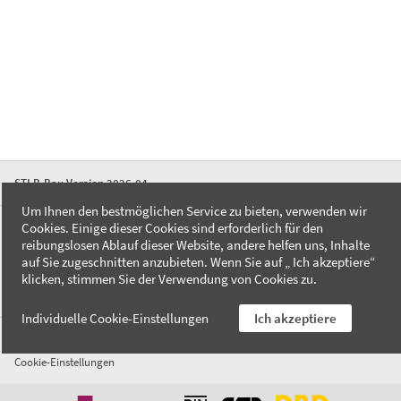
STLB-Bau Version 2026-04
Um Ihnen den bestmöglichen Service zu bieten, verwenden wir
Cookies. Einige dieser Cookies sind erforderlich für den
FAQ
reibungslosen Ablauf dieser Website, andere helfen uns, Inhalte
Kontakt
auf Sie zugeschnitten anzubieten. Wenn Sie auf „ Ich akzeptiere“
Datenschutzerklärung
klicken, stimmen Sie der Verwendung von Cookies zu.
Impressum
Individuelle Cookie-Einstellungen
Ich akzeptiere
AGB
Cookie-Einstellungen