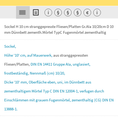
i
§
§
§
€
i
Sockel H 10 cm stranggepresste Fliesen/Platten Gr.AIa 10/20cm D 10
mm Dünnbett zementh.Mörtel TypC Fugenmörtel zementhaltig
Sockel,
Höhe
'10'
cm,
auf
Mauerwerk,
aus
stranggepressten
Fliesen/Platten,
DIN
EN
14411
Gruppe
AIa,
unglasiert,
frostbeständig,
Nennmaß
(cm)
10/20,
Dicke
'10'
mm,
Oberfläche
eben,
uni,
im
Dünnbett
aus
zementhaltigem
Mörtel
Typ
C
DIN
EN
12004-1,
verfugen
durch
Einschlämmen
mit
grauem
Fugenmörtel,
zementhaltig
(CG)
DIN
EN
13888-1.