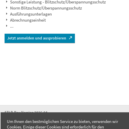
Sonstige Leistung - Blitzschutz/Überspannungsschutz
Norm Blitzschutz/Überspannungsschutz
Ausführungsunterlagen
Abrechnungseinheit
...
Jetzt anmelden und ausprobieren
STLB-Bau Version 2026-04
Um Ihnen den bestmöglichen Service zu bieten, verwenden wir
Cookies. Einige dieser Cookies sind erforderlich für den
FAQ