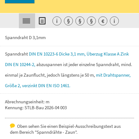
i
§
§
§
€
i
Spanndraht D 3,1mm
Spanndraht
DIN
EN
10223-6
Dicke
3,1
mm,
Überzug
Klasse
A
Zink
DIN
EN
10244-2,
abzuspannen
ist
jeder
einzelne
Spanndraht,
mind.
einmal
je
Zaunflucht,
jedoch
längstens
je
50
m,
mit
Drahtspanner,
Größe
2,
verzinkt
DIN
EN
ISO
1461.
Abrechnungseinheit: m
Kennung: STLB-Bau 2026-04 003
Oben sehen Sie einen Beispiel-Ausschreibungstext aus
dem Bereich "Spanndrähte - Zaun".