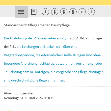
i
§
§
§
€
i
Standardbesch Pflegearbeiten Baumpflege
Die
Ausführung
der
Pflegearbeiten
erfolgt
nach
ZTV-Baumpflege
der
FLL,
die
Leistungen
erstrecken
sich
über
eine
Vegetationsperiode,
die
erforderlichen
Teilleistungen
sind
ohne
besondere
Anordnung
rechtzeitig
auszuführen,
Ausführung
jeder
Teilleistung
dem
AG
anzeigen,
die
vorgesehenen
Pflegeleistungen
sind
durchschnittliche
Regelannahmen.
Abrechnungseinheit:
Kennung: STLB-Bau 2026-04 003