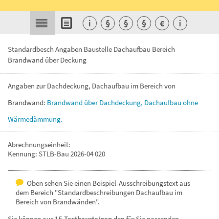
i
§
§
§
€
i
Standardbesch Angaben Baustelle Dachaufbau Bereich
Brandwand über Deckung
Angaben
zur
Dachdeckung,
Dachaufbau
im
Bereich
von
Brandwand:
Brandwand
über
Dachdeckung,
Dachaufbau
ohne
Wärmedämmung.
Abrechnungseinheit:
Kennung: STLB-Bau 2026-04 020
Oben sehen Sie einen Beispiel-Ausschreibungstext aus
dem Bereich "Standardbeschreibungen Dachaufbau im
Bereich von Brandwänden".
Sie können aus
15 Textbausteinen
den für Sie passenden