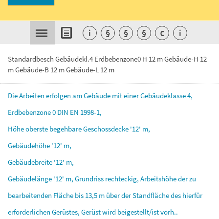
i
§
§
§
€
i
Standardbesch Gebäudekl.4 Erdbebenzone0 H 12 m Gebäude-H 12
m Gebäude-B 12 m Gebäude-L 12 m
Die
Arbeiten
erfolgen
am
Gebäude
mit
einer
Gebäudeklasse
4,
Erdbebenzone
0
DIN
EN
1998-1,
Höhe
oberste
begehbare
Geschossdecke
'12'
m,
Gebäudehöhe
'12'
m,
Gebäudebreite
'12'
m,
Gebäudelänge
'12'
m,
Grundriss
rechteckig,
Arbeitshöhe
der
zu
bearbeitenden
Fläche
bis
13,5
m
über
der
Standfläche
des
hierfür
erforderlichen
Gerüstes,
Gerüst
wird
beigestellt/ist
vorh..