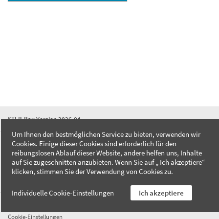
STLB-Bau Version 2026-04
Um Ihnen den bestmöglichen Service zu bieten, verwenden wir
Cookies. Einige dieser Cookies sind erforderlich für den
FAQ
reibungslosen Ablauf dieser Website, andere helfen uns, Inhalte
Kontakt
auf Sie zugeschnitten anzubieten. Wenn Sie auf „ Ich akzeptiere“
Datenschutzerklärung
klicken, stimmen Sie der Verwendung von Cookies zu.
Impressum
Individuelle Cookie-Einstellungen
Ich akzeptiere
AGB
Cookie-Einstellungen