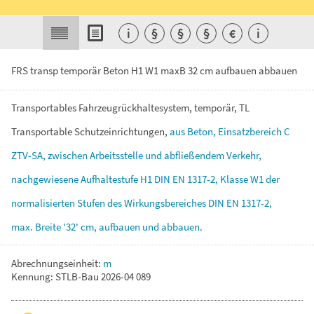
i
§
§
§
€
i
FRS transp temporär Beton H1 W1 maxB 32 cm aufbauen abbauen
Transportables
Fahrzeugrückhaltesystem,
temporär,
TL
Transportable
Schutzeinrichtungen,
aus
Beton,
Einsatzbereich
C
ZTV-SA,
zwischen
Arbeitsstelle
und
abfließendem
Verkehr,
nachgewiesene
Aufhaltestufe
H1
DIN
EN
1317-2,
Klasse
W1
der
normalisierten
Stufen
des
Wirkungsbereiches
DIN
EN
1317-2,
max.
Breite
'32'
cm,
aufbauen
und
abbauen.
Abrechnungseinheit:
m
Kennung: STLB-Bau 2026-04 089