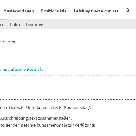
Mustervorlagen
Positionsliste
Leistungsverzeichnisse
gen
Index
Favoriten
odenbelag
mm,
auf
Zementestrich.
s dem Bereich "Unterlagen unter Fußbodenbelag".
 Ausschreibungstext zusammenstellen.
. folgenden Beschreibungsmerkmale zur Verfügung: