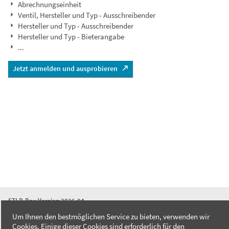
Abrechnungseinheit
Ventil, Hersteller und Typ - Ausschreibender
Hersteller und Typ - Ausschreibender
Hersteller und Typ - Bieterangabe
...
Jetzt anmelden und ausprobieren
STLB-Bau Version 2026-04
Um Ihnen den bestmöglichen Service zu bieten, verwenden wir
Cookies. Einige dieser Cookies sind erforderlich für den
FAQ