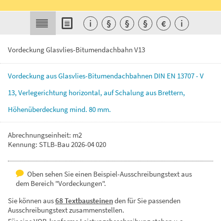
i
§
§
§
€
i
Vordeckung Glasvlies-Bitumendachbahn V13
Vordeckung
aus
Glasvlies-Bitumendachbahnen
DIN
EN
13707
-
V
13,
Verlegerichtung
horizontal,
auf
Schalung
aus
Brettern,
Höhenüberdeckung
mind.
80
mm.
Abrechnungseinheit: m2
Kennung: STLB-Bau 2026-04 020
Oben sehen Sie einen Beispiel-Ausschreibungstext aus
dem Bereich "Vordeckungen".
Sie können aus
68 Textbausteinen
den für Sie passenden
Ausschreibungstext zusammenstellen.