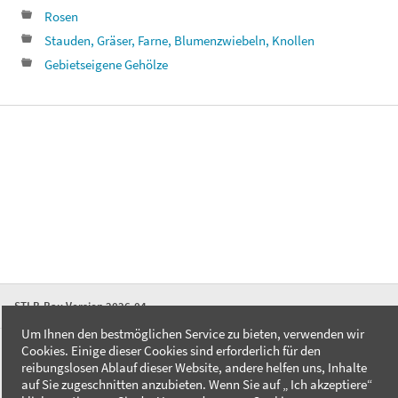
Rosen
Stauden, Gräser, Farne, Blumenzwiebeln, Knollen
Gebietseigene Gehölze
STLB-Bau Version 2026-04
Um Ihnen den bestmöglichen Service zu bieten, verwenden wir
Cookies. Einige dieser Cookies sind erforderlich für den
FAQ
reibungslosen Ablauf dieser Website, andere helfen uns, Inhalte
Kontakt
auf Sie zugeschnitten anzubieten. Wenn Sie auf „ Ich akzeptiere“
Datenschutzerklärung