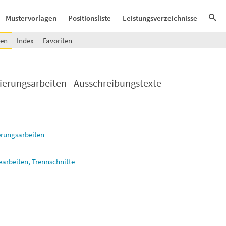
Mustervorlagen
Positionsliste
Leistungsverzeichnisse
gen
Index
Favoriten
ierungsarbeiten - Ausschreibungstexte
erungsarbeiten
earbeiten, Trennschnitte