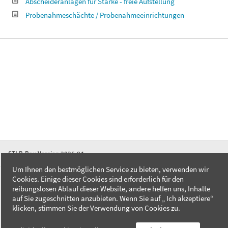
Abscheideranlagen für Stärke - freie Aufstellung
Probenahmeschächte / Probenahmeeinrichtungen
STLB-Bau Version 2026-04
Um Ihnen den bestmöglichen Service zu bieten, verwenden wir
Cookies. Einige dieser Cookies sind erforderlich für den
FAQ
reibungslosen Ablauf dieser Website, andere helfen uns, Inhalte
Kontakt
auf Sie zugeschnitten anzubieten. Wenn Sie auf „ Ich akzeptiere“
Datenschutzerklärung
klicken, stimmen Sie der Verwendung von Cookies zu.
Impressum