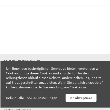
STLB-Bau Version 2026-04
Um Ihnen den bestmöglichen Service zu bieten, verwenden wir
Cookies. Einige dieser Cookies sind erforderlich für den
FAQ
reibungslosen Ablauf dieser Website, andere helfen uns, Inhalte
Kontakt
auf Sie zugeschnitten anzubieten. Wenn Sie auf „ Ich akzeptiere“
Datenschutzerklärung
klicken, stimmen Sie der Verwendung von Cookies zu.
Impressum
Individuelle Cookie-Einstellungen
Ich akzeptiere
AGB
Cookie-Einstellungen